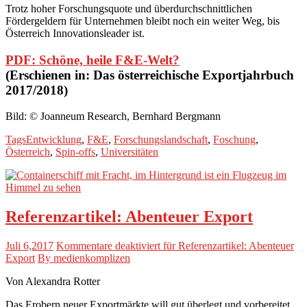
Trotz hoher Forschungsquote und überdurchschnittlichen
Fördergeldern für Unternehmen bleibt noch ein weiter Weg, bis
Österreich Innovationsleader ist.
PDF: Schöne, heile F&E-Welt?
(Erschienen in: Das österreichische Exportjahrbuch
2017/2018)
Bild: © Joanneum Research, Bernhard Bergmann
Tags
Entwicklung
,
F&E
,
Forschungslandschaft
,
Foschung
,
Österreich
,
Spin-offs
,
Universitäten
Referenzartikel: Abenteuer Export
Juli 6,2017
Kommentare deaktiviert
für Referenzartikel: Abenteuer
Export
By medienkomplizen
Von Alexandra Rotter
Das Erobern neuer Exportmärkte will gut überlegt und vorbereitet