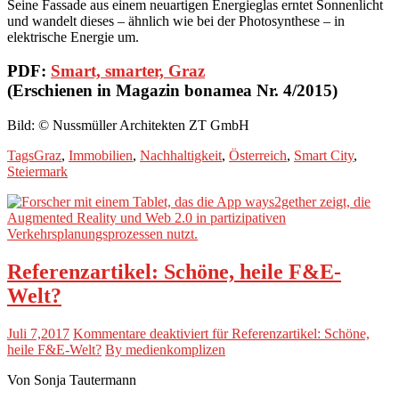
Seine Fassade aus einem neuartigen Energieglas erntet Sonnenlicht
und wandelt dieses – ähnlich wie bei der Photosynthese – in
elektrische Energie um.
PDF:
Smart, smarter, Graz
(Erschienen in Magazin bonamea Nr. 4/2015)
Bild: © Nussmüller Architekten ZT GmbH
Tags
Graz
,
Immobilien
,
Nachhaltigkeit
,
Österreich
,
Smart City
,
Steiermark
Referenzartikel: Schöne, heile F&E-
Welt?
Juli 7,2017
Kommentare deaktiviert
für Referenzartikel: Schöne,
heile F&E-Welt?
By medienkomplizen
Von Sonja Tautermann