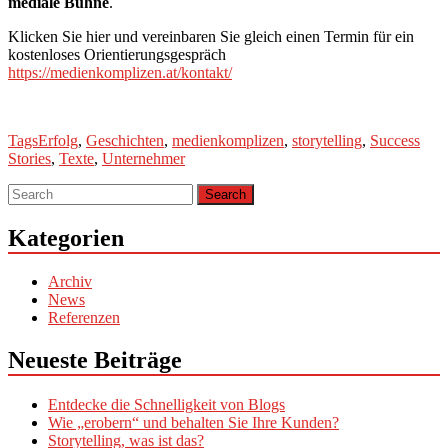
mediale Bühne
.
Klicken Sie hier und vereinbaren Sie gleich einen Termin für ein
kostenloses Orientierungsgespräch
https://medienkomplizen.at/kontakt/
Tags
Erfolg
,
Geschichten
,
medienkomplizen
,
storytelling
,
Success
Stories
,
Texte
,
Unternehmer
Kategorien
Archiv
News
Referenzen
Neueste Beiträge
Entdecke die Schnelligkeit von Blogs
Wie „erobern“ und behalten Sie Ihre Kunden?
Storytelling, was ist das?