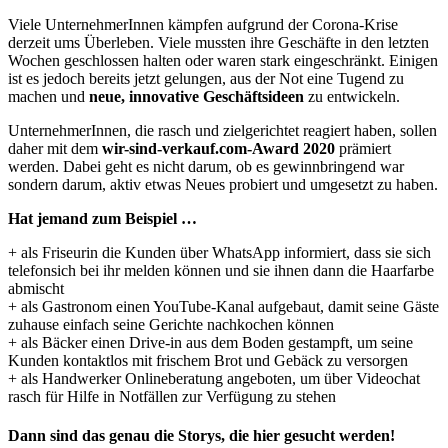
Viele UnternehmerInnen kämpfen aufgrund der Corona-Krise
derzeit ums Überleben. Viele mussten ihre Geschäfte in den letzten
Wochen geschlossen halten oder waren stark eingeschränkt. Einigen
ist es jedoch bereits jetzt gelungen, aus der Not eine Tugend zu
machen und
neue, innovative Geschäftsideen
zu entwickeln.
UnternehmerInnen, die rasch und zielgerichtet reagiert haben, sollen
daher mit dem
wir-sind-verkauf.com-Award 2020
prämiert
werden. Dabei geht es nicht darum, ob es gewinnbringend war
sondern darum, aktiv etwas Neues probiert und umgesetzt zu haben.
Hat jemand zum Beispiel …
+ als Friseurin die Kunden über WhatsApp informiert, dass sie sich
telefonsich bei ihr melden können und sie ihnen dann die Haarfarbe
abmischt
+ als Gastronom einen YouTube-Kanal aufgebaut, damit seine Gäste
zuhause einfach seine Gerichte nachkochen können
+ als Bäcker einen Drive-in aus dem Boden gestampft, um seine
Kunden kontaktlos mit frischem Brot und Gebäck zu versorgen
+ als Handwerker Onlineberatung angeboten, um über Videochat
rasch für Hilfe in Notfällen zur Verfügung zu stehen
Dann sind das genau die Storys, die hier gesucht werden!