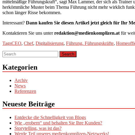
mittelmäßige Führungskraft“, sagt Max Lammer, der sich als Trainer
herkömmliche Muster beim Thema Führung nicht mehr wirklich funktio
schon länger Risse bekommen.
Interessant?
Dann kaufen Sie diesen Artikel jetzt gleich für Ihr 
Kontaktieren Sie uns unter
redaktion@medienkomplizen.at
für wei
Tags
CEO
,
Chef
,
Digitalisierung
,
Führung. Führungskräfte
,
Homeoffi
Kategorien
Archiv
News
Referenzen
Neueste Beiträge
Entdecke die Schnelligkeit von Blogs
Wie „erobern“ und behalten Sie Ihre Kunden?
Storytelling, was ist das?
Werde Teil unseres medienkomplizen-Netzwerks!