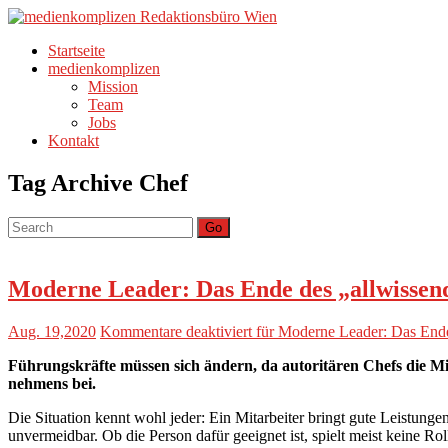
Startseite
medienkomplizen
Mission
Team
Jobs
Kontakt
Tag Archive
Chef
Go
Moderne Leader: Das Ende des „allwis­sen
Aug. 19,2020
Kommentare deaktiviert
für Moderne Leader: Das Ende
Führungs­kräfte müssen sich ändern, da auto­ri­tären Chefs die M
neh­mens bei.
Die Situation kennt wohl jeder: Ein Mitarbeiter bringt gute Leistungen
unvermeidbar. Ob die Person dafür geeignet ist, spielt meist keine R