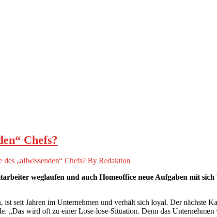
den“ Chefs?
 des „allwis­senden“ Chefs?
By Redaktion
itar­beiter weglaufen und auch Home­of­fice neue Aufgaben mit sic
, ist seit Jahren im Unternehmen und verhält sich loyal. Der nächste Kar
olle. „Das wird oft zu einer Lose-lose-Situation. Denn das Unternehmen