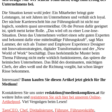
Unter­neh­mens bei.
Die Situation kennt wohl jeder: Ein Mitarbeiter bringt gute
Leistungen, ist seit Jahren im Unternehmen und verhält sich loyal.
Der nächste Karriereschritt hin zur Führungskraft ist nicht nur
logisch, sondern quasi unvermeidbar. Ob die Person dafür geeignet
ist, spielt meist keine Rolle. „Das wird oft zu einer Lose-lose-
Situation. Denn das Unternehmen verliert einen sehr guten Experten
und bekommt dafür eine mittelmäßige Führungskraft“, sagt Max
Lammer, der sich als Trainer und Employee Experience Designer
mit Innovationsstrategien, digitaler Transformation und der „New
World of Work“ beschäftigt. Dass herkömmliche Muster beim
Thema Führung nicht mehr wirklich funktionieren, das spüren die
heimischen Unternehmen. Das Bild des dominanten, mächtigen
Chefs, der alles weiß und die Richtung vorgibt, hat schon länger
Risse bekommen.
Interessant?
Dann kaufen Sie diesen Artikel jetzt gleich für Ihr
Medium!
Kontaktieren Sie uns unter
redaktion@medienkomplizen.at
für
weitere Infos und
registrieren Sie sich hier bei unserem Online-
Artikelpool
. Viel Vergnügen beim Lesen!
Tags
CEO
,
Chef
,
Digitalisierung
,
Führung. Führungskräfte
,