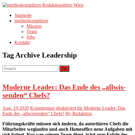
Startseite
medienkomplizen
Mission
Team
Jobs
Kontakt
Tag Archive
Leadership
Go
Moderne Leader: Das Ende des „allwis­
senden“ Chefs?
Aug. 19,2020
Kommentare deaktiviert
für Moderne Leader: Das
Ende des „allwis­senden“ Chefs?
By Redaktion
Führungs­kräfte müssen sich ändern, da auto­ri­tären Chefs die
Mitar­beiter weglaufen und auch Home­of­fice neue Aufgaben mit
sich bringt. Nur wer seinem Team dient, trägt zum Erfolg des